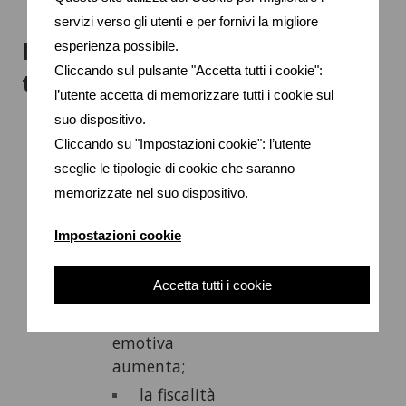
molto costoso.
servizi verso gli utenti e per fornivi la migliore
Il rischio più grande? Arrivare
esperienza possibile.
Cliccando sul pulsante "Accetta tutti i cookie":
troppo tardi.
l’utente accetta di memorizzare tutti i cookie sul
suo dispositivo.
Molti iniziano a porsi queste domande solo a
Cliccando su "Impostazioni cookie": l’utente
pochi anni dalla pensione.
sceglie le tipologie di cookie che saranno
Quando ormai:
memorizzate nel suo dispositivo.
il tempo per
Impostazioni cookie
recuperare
eventuali errori è
Accetta tutti i cookie
minore;
la pressione
emotiva
aumenta;
la fiscalità