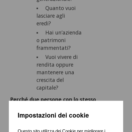
Quanto vuoi
lasciare agli
eredi?
Hai un’azienda
o patrimoni
frammentati?
Vuoi vivere di
rendita oppure
mantenere una
crescita del
capitale?
Perché due persone con lo stesso
patrimonio possono avere bisogni
completamente diversi.
Ed è il motivo per
Impostazioni dei cookie
cui copiare strategie viste online o seguire
consigli generici spesso diventa un errore
Questo sito utilizza dei Cookie per migliorare i