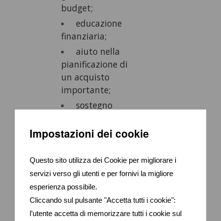
budget;
educazione
finanziaria;
aiuto nella
pianificazione di
un acquisto
importante;
sostegno
familiare nella
gestione dei figli o
Impostazioni dei cookie
dell’organizzazione
quotidiana.
Questo sito utilizza dei Cookie per migliorare i
servizi verso gli utenti e per fornivi la migliore
A volte il vero valore che possiamo
trasferire ai nostri figli non è il denaro.
È
esperienza possibile.
l’esperienza.
Cliccando sul pulsante "Accetta tutti i cookie":
l’utente accetta di memorizzare tutti i cookie sul
Una riflessione che pochi fanno