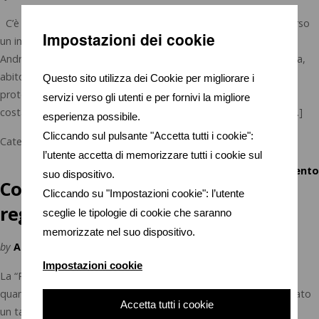
C’è qualcosa nell’idea di raddoppiare il proprio denaro attraverso
Impostazioni dei cookie
un investimento che intriga la maggior parte degli investitori.
Andrea RosettaniPapà di Alessandro e Jacopo, marito di Simona,
abito a Porto S.Elpidio. Aiuto Imprenditori e Professionisti a
Questo sito utilizza dei Cookie per migliorare i
proteggere la loro ricchezza. Lo faccio attraverso una attenta e
servizi verso gli utenti e per fornivi la migliore
costante analisi di tutto il patrimonio finanziario, immobiliare […]
esperienza possibile.
Cliccando sul pulsante "Accetta tutti i cookie":
Category:
Educazione Finanziaria
,
Investimenti e Mercati
l’utente accetta di memorizzare tutti i cookie sul
Tags:
Interesse Composto
,
Rendimento
suo dispositivo.
Conosci la
Cliccando su "Impostazioni cookie": l’utente
regola del 72?
sceglie le tipologie di cookie che saranno
memorizzate nel suo dispositivo.
by
Andrea Rosettani
Impostazioni cookie
La “Regola del 72” è un modo semplicissimo per determinare
quanto tempo un investimento impiegherà per raddoppiare, dato
Accetta tutti i cookie
un tasso di interesse annuale fisso. Dividendo 72 per il tasso di