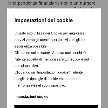
l’indipendenza finanziaria non è un numero
magico, ma un concetto personalissimo che
deve riflettere i propri obiettivi, valori e stile
Impostazioni dei cookie
di vita.
Richiedi un supporto personalizzato!
Questo sito utilizza dei Cookie per migliorare i
servizi verso gli utenti e per fornivi la migliore
Come consulente finanziario, trovo che il FIRE
esperienza possibile.
sia utile anche per chi non vuole ritirarsi a 40
Cliccando sul pulsante "Accetta tutti i cookie":
anni. È un ottimo strumento motivazionale
l’utente accetta di memorizzare tutti i cookie sul
per costruire disciplina e visione strategica,
suo dispositivo.
perché pone l’accento sulla libertà e non
Cliccando su "Impostazioni cookie": l’utente
sull’età. Non serve un reddito altissimo per
avvicinarsi a forme di semi-indipendenza, ma
sceglie le tipologie di cookie che saranno
serve metodo, pianificazione e la capacità di
memorizzate nel suo dispositivo.
adattare il piano alle proprie vere priorità.
Impostazioni cookie
E tu, cosa significa per te l’indipendenza
finanziaria? Un sogno irrealizzabile o un