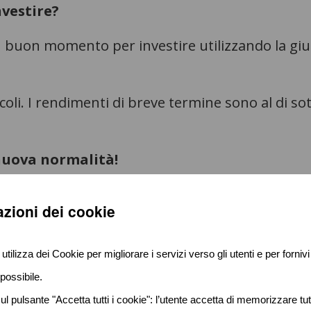
vestire?
 buon momento per investire utilizzando la giust
oli. I rendimenti di breve termine sono al di sot
 nuova normalità!
 è affossata al di sotto dello zero fino alle scad
zioni dei cookie
e non può non prevedere una consistente fetta 
utilizza dei Cookie per migliorare i servizi verso gli utenti e per fornivi
possibile.
l pulsante "Accetta tutti i cookie": l’utente accetta di memorizzare tutt