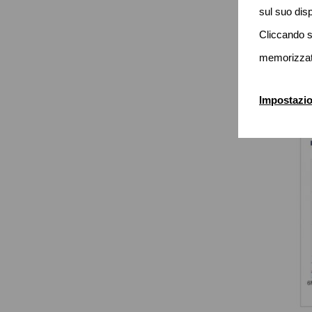
sul suo disp
Cliccando s
memorizzate
Impostazio