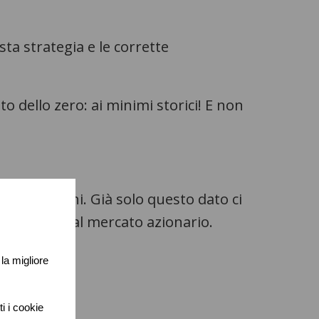
a strategia e le corrette
to dello zero: ai minimi storici! E non
enze a 5 anni. Già solo questo dato ci
destinata al mercato azionario.
 la migliore
i i cookie