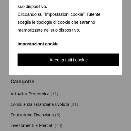
Ogni giorno:
suo dispositivo.
1 approfondimento sul mondo della finanza e non
Cliccando su "Impostazioni cookie": l’utente
solo
sceglie le tipologie di cookie che saranno
1 nota vocale con il commento di Andrea Rosettani
memorizzate nel suo dispositivo.
Iscriviti ora
Impostazioni cookie
Accetta tutti i cookie
Categorie
Attualità Economica
(11)
Consulenza Finanziaria Evoluta
(21)
Educazione Finanziaria
(6)
Investimenti e Mercati
(44)