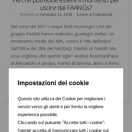
uscire dal FAANGs?
Posted on
Gennaio 12, 2018
Leave a Comment
Nel corso del 2017 i cinque titoli tecnologici USA del
gruppo FAANG hanno realizzato guadagni stellari. Un
rendimento medio del 49%, contro il 19% dell’indice
S&P500 e del 28% del NASDAQ. FAANG vs FAAMG Ma
cosa vogliono dire queste sigle? Andrea RosettaniPapà
di Alessandro e Jacopo, marito di Simona, abito a Porto
S.Elpidio. Aiuto Imprenditori […]
Impostazioni dei cookie
Read More
Questo sito utilizza dei Cookie per migliorare i
servizi verso gli utenti e per fornivi la migliore
esperienza possibile.
Iscriviti al canale Telegram del Consigliere
Cliccando sul pulsante "Accetta tutti i cookie":
Patrimoniale.
l’utente accetta di memorizzare tutti i cookie sul